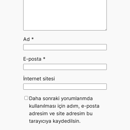
Ad
*
E-posta
*
İnternet sitesi
Daha sonraki yorumlarımda
kullanılması için adım, e-posta
adresim ve site adresim bu
tarayıcıya kaydedilsin.